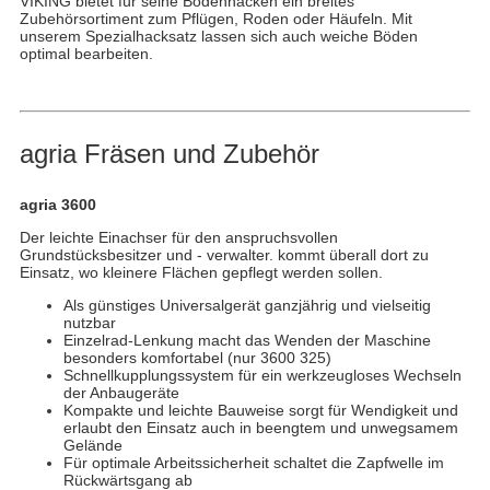
VIKING bietet für seine Bodenhacken ein breites
Zubehörsortiment zum Pflügen, Roden oder Häufeln. Mit
unserem Spezialhacksatz lassen sich auch weiche Böden
optimal bearbeiten.
agria Fräsen und Zubehör
agria 3600
Der leichte Einachser für den anspruchsvollen
Grundstücksbesitzer und - verwalter. kommt überall dort zu
Einsatz, wo kleinere Flächen gepflegt werden sollen.
Als günstiges Universalgerät ganzjährig und vielseitig
nutzbar
Einzelrad-Lenkung macht das Wenden der Maschine
besonders komfortabel (nur 3600 325)
Schnellkupplungssystem für ein werkzeugloses Wechseln
der Anbaugeräte
Kompakte und leichte Bauweise sorgt für Wendigkeit und
erlaubt den Einsatz auch in beengtem und unwegsamem
Gelände
Für optimale Arbeitssicherheit schaltet die Zapfwelle im
Rückwärtsgang ab