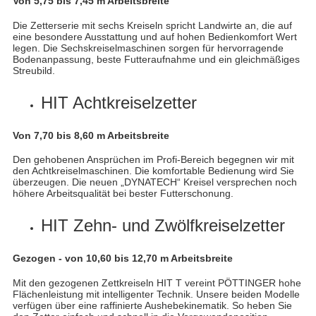
Von 5,75 bis 7,45 m Arbeitsbreite
Die Zetterserie mit sechs Kreiseln spricht Landwirte an, die auf
eine besondere Ausstattung und auf hohen Bedienkomfort Wert
legen. Die Sechskreiselmaschinen sorgen für hervorragende
Bodenanpassung, beste Futteraufnahme und ein gleichmäßiges
Streubild.
HIT Achtkreiselzetter
Von 7,70 bis 8,60 m Arbeitsbreite
Den gehobenen Ansprüchen im Profi-Bereich begegnen wir mit
den Achtkreiselmaschinen. Die komfortable Bedienung wird Sie
überzeugen. Die neuen „DYNATECH“ Kreisel versprechen noch
höhere Arbeitsqualität bei bester Futterschonung.
HIT Zehn- und Zwölfkreiselzetter
Gezogen - von 10,60 bis 12,70 m Arbeitsbreite
Mit den gezogenen Zettkreiseln HIT T vereint PÖTTINGER hohe
Flächenleistung mit intelligenter Technik. Unsere beiden Modelle
verfügen über eine raffinierte Aushebekinematik. So heben Sie